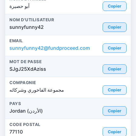
أبو حصيرة
Copier
NOM D'UTILISATEUR
sunnyfunny42
Copier
EMAIL
sunnyfunny42@fundproceed.com
Copier
MOT DE PASSE
SJgJ25XdAziss
Copier
COMPAGNIE
مجموعة الفاخوري وشركائه
Copier
PAYS
Jordan (الأردن)
Copier
CODE POSTAL
77110
Copier