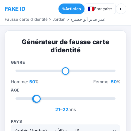
FAKE ID
◐
Articles
Français
▾
Fausse carte d'identité
>
Jordan
>
عمر صابر أبو حصيرة
Générateur de fausse carte
d'identité
GENRE
Homme:
50
%
Femme:
50
%
ÂGE
21
–
22
ans
PAYS