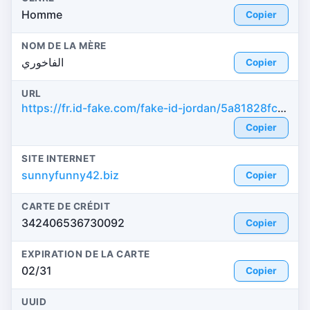
Homme
Copier
NOM DE LA MÈRE
الفاخوري
Copier
URL
https://fr.id-fake.com/fake-id-jordan/5a81828fce77a898ac27d4b36deb969a
Copier
SITE INTERNET
sunnyfunny42.biz
Copier
CARTE DE CRÉDIT
342406536730092
Copier
EXPIRATION DE LA CARTE
02/31
Copier
UUID