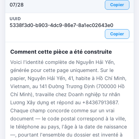
07/28
Copier
UUID
5338f3d0-b903-4dc9-86e7-8a1ec02643e0
Copier
Comment cette pièce a été construite
Voici l'identité complète de Nguyễn Hải Yến,
générée pour cette page uniquement. Sur le
papier, Nguyễn Hải Yến, 41, habite à Hồ Chí Minh,
Vietnam, au 141 Đường Trương Định (700000 Hồ
Chí Minh), travaille chez Doanh nghiệp tư nhân
Lương Xây dựng et répond au +84367913687.
Chaque champ concorde comme sur un vrai
document — le code postal correspond à la ville,
le téléphone au pays, l'âge à la date de naissance
—, pourtant l'ensemble du dossier est inventé à