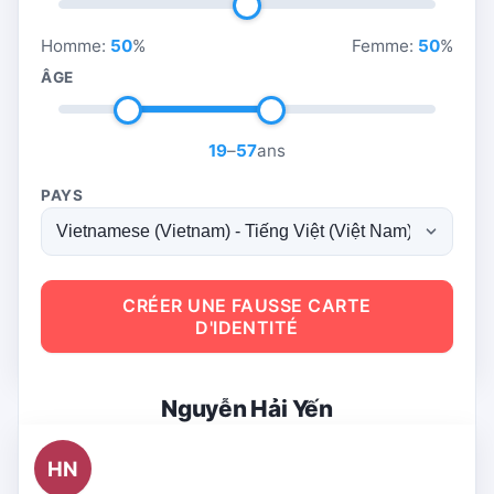
Homme:
50
%
Femme:
50
%
ÂGE
19
–
57
ans
PAYS
CRÉER UNE FAUSSE CARTE
D'IDENTITÉ
Nguyễn Hải Yến
HN