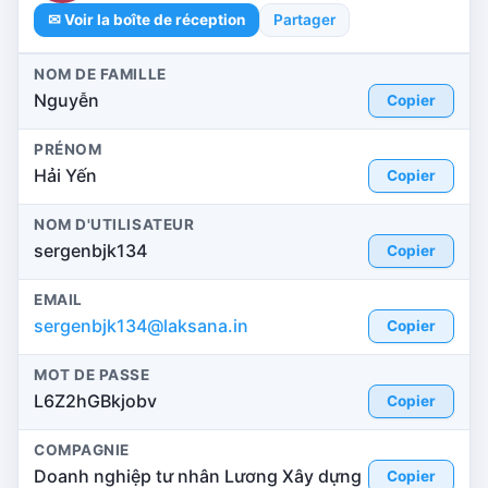
✉ Voir la boîte de réception
Partager
NOM DE FAMILLE
Nguyễn
Copier
PRÉNOM
Hải Yến
Copier
NOM D'UTILISATEUR
sergenbjk134
Copier
EMAIL
sergenbjk134@laksana.in
Copier
MOT DE PASSE
L6Z2hGBkjobv
Copier
COMPAGNIE
Doanh nghiệp tư nhân Lương Xây dựng
Copier